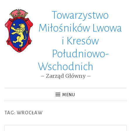
Towarzystwo
Skip
to
Miłośników Lwowa
content
i Kresów
Południowo-
Wschodnich
– Zarząd Główny –
MENU
TAG: WROCŁAW