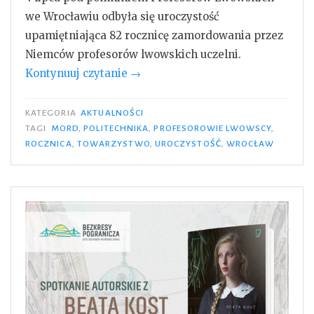
we Wrocławiu odbyła się uroczystość
upamiętniająca 82 rocznicę zamordowania przez
Niemców profesorów lwowskich uczelni.
„82
Kontynuuj czytanie
→
rocznica
mordu
KATEGORIA
AKTUALNOŚCI
profesorów
TAGI
MORD
,
POLITECHNIKA
,
PROFESOROWIE LWOWSCY
,
ROCZNICA
,
TOWARZYSTWO
,
UROCZYSTOŚĆ
,
WROCŁAW
lwowskich
–
Wrocław,
04.07.2023”