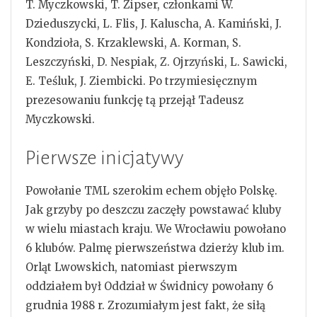
T. Myczkowski, T. Zipser, członkami W.
Dzieduszycki, L. Flis, J. Kaluscha, A. Kamiński, J.
Kondzioła, S. Krzaklewski, A. Korman, S.
Leszczyński, D. Nespiak, Z. Ojrzyński, L. Sawicki,
E. Teśluk, J. Ziembicki. Po trzymiesięcznym
prezesowaniu funkcję tą przejął Tadeusz
Myczkowski.
Pierwsze inicjatywy
Powołanie TML szerokim echem objęło Polskę.
Jak grzyby po deszczu zaczęły powstawać kluby
w wielu miastach kraju. We Wrocławiu powołano
6 klubów. Palmę pierwszeństwa dzierży klub im.
Orląt Lwowskich, natomiast pierwszym
oddziałem był Oddział w Świdnicy powołany 6
grudnia 1988 r. Zrozumiałym jest fakt, że siłą