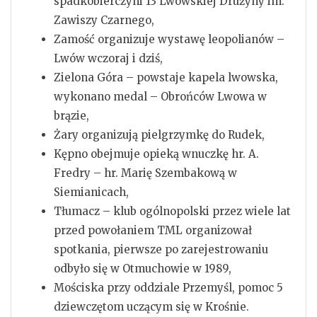
spadkobierczyni 13 Lwowskiej Drużyny im.
Zawiszy Czarnego,
Zamość organizuje wystawę leopolianów –
Lwów wczoraj i dziś,
Zielona Góra – powstaje kapela lwowska,
wykonano medal – Obrońców Lwowa w
brązie,
Żary organizują pielgrzymkę do Rudek,
Kępno obejmuje opieką wnuczkę hr. A.
Fredry – hr. Marię Szembakową w
Siemianicach,
Tłumacz – klub ogólnopolski przez wiele lat
przed powołaniem TML organizował
spotkania, pierwsze po zarejestrowaniu
odbyło się w Otmuchowie w 1989,
Mościska przy oddziale Przemyśl, pomoc 5
dziewczętom uczącym się w Krośnie.