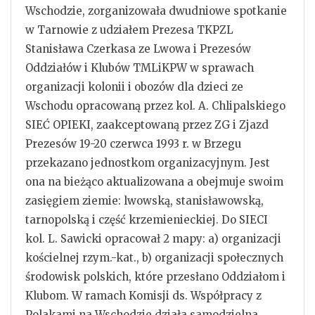
Wschodzie, zorganizowała dwudniowe spotkanie
w Tarnowie z udziałem Prezesa TKPZL
Stanisława Czerkasa ze Lwowa i Prezesów
Oddziałów i Klubów TMLiKPW w sprawach
organizacji kolonii i obozów dla dzieci ze
Wschodu opracowaną przez kol. A. Chlipalskiego
SIEĆ OPIEKI, zaakceptowaną przez ZG i Zjazd
Prezesów 19-20 czerwca 1993 r. w Brzegu
przekazano jednostkom organizacyjnym. Jest
ona na bieżąco aktualizowana a obejmuje swoim
zasięgiem ziemie: lwowską, stanisławowską,
tarnopolską i część krzemienieckiej. Do SIECI
kol. L. Sawicki opracował 2 mapy: a) organizacji
kościelnej rzym.-kat., b) organizacji społecznych
środowisk polskich, które przesłano Oddziałom i
Klubom. W ramach Komisji ds. Współpracy z
Polakami na Wschodzie działa samodzielna