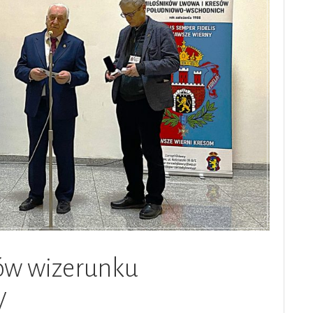
ów wizerunku
W