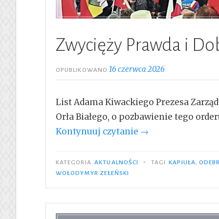
Zwycięży Prawda i Do
16 czerwca 2026
OPUBLIKOWANO
List Adama Kiwackiego Prezesa Zarzą
Orła Białego, o pozbawienie tego ord
„Zwycięży
Kontynuuj czytanie
→
Prawda
i
•
KATEGORIA
AKTUALNOŚCI
TAGI
KAPIUŁA
,
ODEB
Dobro”
WOŁODYMYR ZEŁEŃSKI