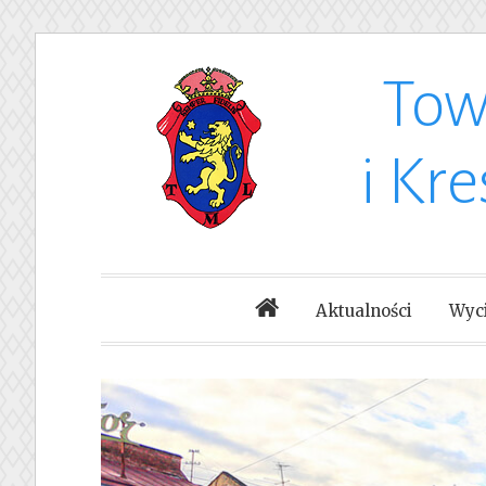
Tow
Skip
to
i Kr
content
Aktualności
Wyci