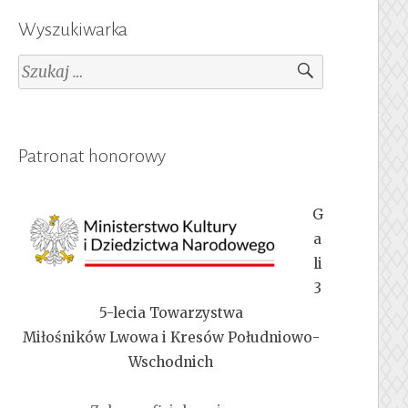
Wyszukiwarka
Szukaj:
Patronat honorowy
G
a
li
3
5-lecia Towarzystwa
Miłośników Lwowa i Kresów Południowo-
Wschodnich