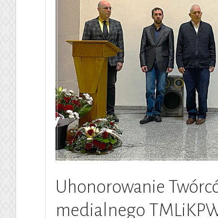
Uhonorowanie Twórc
medialnego TMLiKP