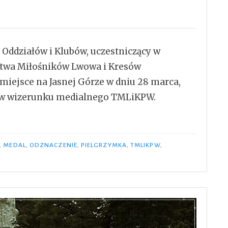
e Oddziałów i Klubów, uczestniczący w
stwa Miłośników Lwowa i Kresów
iejsce na Jasnej Górze w dniu 28 marca,
ów wizerunku medialnego TMLiKPW.
,
MEDAL
,
ODZNACZENIE
,
PIELGRZYMKA
,
TMLIKPW
,