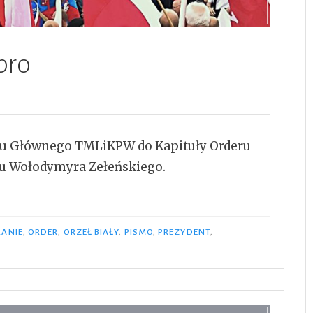
bro
du Głównego TMLiKPW do Kapituły Orderu
eru Wołodymyra Zełeńskiego.
RANIE
,
ORDER
,
ORZEŁ BIAŁY
,
PISMO
,
PREZYDENT
,