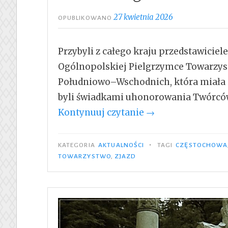
27 kwietnia 2026
OPUBLIKOWANO
Przybyli z całego kraju przedstawiciel
Ogólnopolskiej Pielgrzymce Towarzy
Południowo–Wschodnich, która miała m
byli świadkami uhonorowania Twórc
„Uhonorowanie
Kontynuuj czytanie
→
Twórców
wizerunku
•
KATEGORIA
AKTUALNOŚCI
TAGI
CZĘSTOCHOWA
medialnego
TOWARZYSTWO
,
ZJAZD
TMLiKPW”