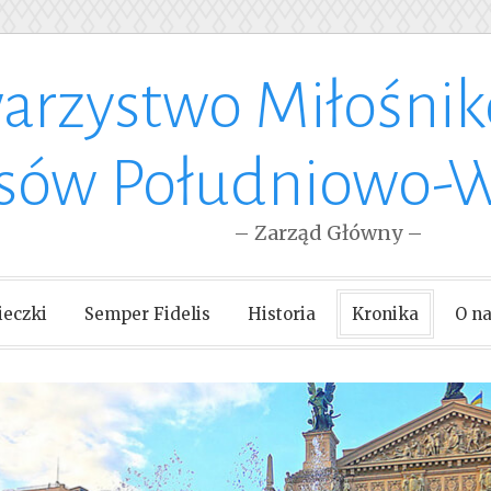
arzystwo Miłośni
esów Południowo-
– Zarząd Główny –
eczki
Semper Fidelis
Historia
Kronika
O n