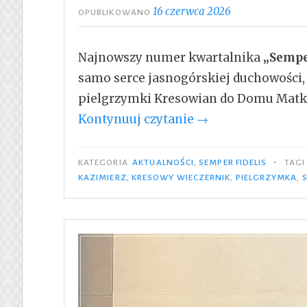
16 czerwca 2026
OPUBLIKOWANO
Najnowszy numer kwartalnika
„Semper
samo serce jasnogórskiej duchowości,
pielgrzymki Kresowian do Domu Matk
„Semper
Kontynuuj czytanie
→
Fidelis
Nr
•
KATEGORIA
AKTUALNOŚCI
,
SEMPER FIDELIS
TAG
2/2026”
KAZIMIERZ
,
KRESOWY WIECZERNIK
,
PIELGRZYMKA
,
S