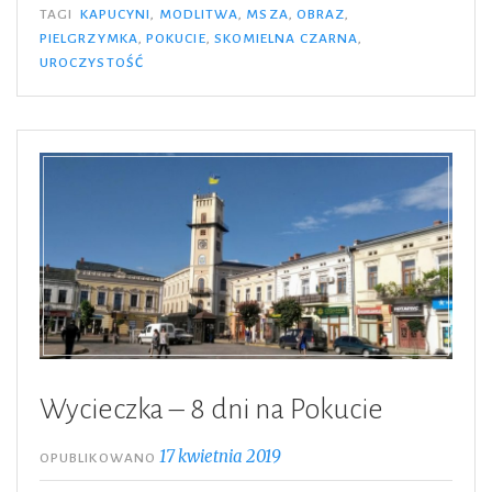
Pielgrzymkę
TAGI
KAPUCYNI
,
MODLITWA
,
MSZA
,
OBRAZ
,
PIELGRZYMKA
,
POKUCIE
,
SKOMIELNA CZARNA
,
OOK
UROCZYSTOŚĆ
„POKUCIE”
do
Skomielnej
Czarnej”
Wycieczka – 8 dni na Pokucie
17 kwietnia 2019
OPUBLIKOWANO