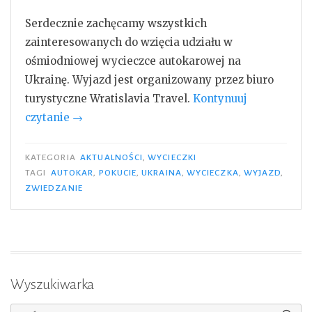
Serdecznie zachęcamy wszystkich
zainteresowanych do wzięcia udziału w
ośmiodniowej wycieczce autokarowej na
Ukrainę. Wyjazd jest organizowany przez biuro
turystyczne Wratislavia Travel.
Kontynuuj
„Wycieczka
czytanie
→
–
8
KATEGORIA
AKTUALNOŚCI
,
WYCIECZKI
dni
TAGI
AUTOKAR
,
POKUCIE
,
UKRAINA
,
WYCIECZKA
,
WYJAZD
,
ZWIEDZANIE
na
Pokucie”
Wyszukiwarka
Szukaj: