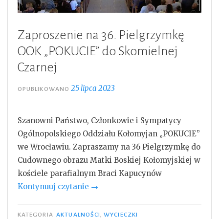
Zaproszenie na 36. Pielgrzymkę
OOK „POKUCIE” do Skomielnej
Czarnej
25 lipca 2023
OPUBLIKOWANO
Szanowni Państwo, Członkowie i Sympatycy
Ogólnopolskiego Oddziału Kołomyjan „POKUCIE”
we Wrocławiu. Zapraszamy na 36 Pielgrzymkę do
Cudownego obrazu Matki Boskiej Kołomyjskiej w
kościele parafialnym Braci Kapucynów
„Zaproszenie
Kontynuuj czytanie
→
na
36.
KATEGORIA
AKTUALNOŚCI
,
WYCIECZKI