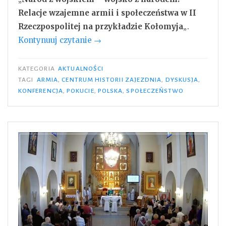
Relacje wzajemne armii i społeczeństwa w II
Rzeczpospolitej na przykładzie Kołomyja
„.
„Konferencja
Kontynuuj czytanie
→
–
Naród
KATEGORIA
AKTUALNOŚCI
z
TAGI
ARMIA
,
CENTRUM HISTORII ZAJEZDNIA
,
DYSKUSJA
,
KONFERENCJA
,
POKUCIE
,
POLSKA
,
SPOŁECZEŃSTWO
wojskiem
–
wojsko
z
narodem”