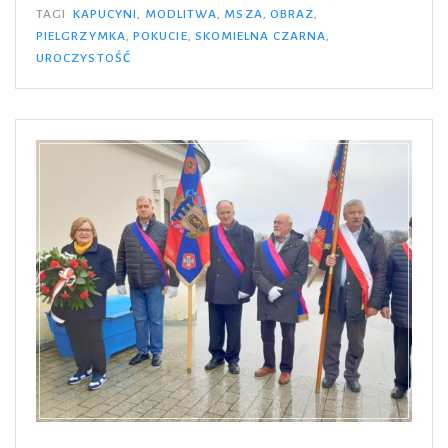
Pielgrzymkę
TAGI
KAPUCYNI
,
MODLITWA
,
MSZA
,
OBRAZ
,
PIELGRZYMKA
,
POKUCIE
,
SKOMIELNA CZARNA
,
OOK
UROCZYSTOŚĆ
„POKUCIE”
do
Skomielnej
Czarnej”