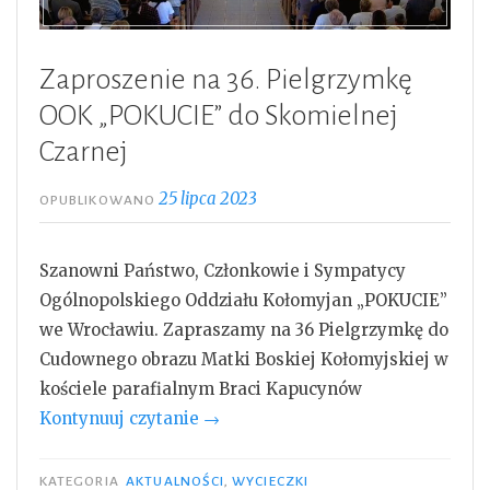
Zaproszenie na 36. Pielgrzymkę
OOK „POKUCIE” do Skomielnej
Czarnej
25 lipca 2023
OPUBLIKOWANO
Szanowni Państwo, Członkowie i Sympatycy
Ogólnopolskiego Oddziału Kołomyjan „POKUCIE”
we Wrocławiu. Zapraszamy na 36 Pielgrzymkę do
Cudownego obrazu Matki Boskiej Kołomyjskiej w
kościele parafialnym Braci Kapucynów
„Zaproszenie
Kontynuuj czytanie
→
na
36.
KATEGORIA
AKTUALNOŚCI
,
WYCIECZKI