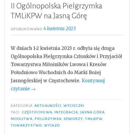
II Ogólnopolska Pielgrzymka
TMLiKPW na Jasną Górę
4 kwietnia 2023
OPUBLIKOWANO
W dniach 1-2 kwietnia 2023 r. odbyła się druga
Ogólnopolska Pielgrzymka Członków i Przyjaciół
Towarzystwa Miłośników Lwowa i Kresów
Południowo Wschodnich do Matki Bożej
Jasnogórskiej w Częstochowie.
Kontynuuj
„II
czytanie
→
Ogólnopolska
Pielgrzymka
KATEGORIA
AKTUALNOŚCI
,
WYCIECZKI
TMLiKPW
TAGI
CZĘSTOCHOWA
,
INTEGRACJA
,
JASNA GÓRA
,
MODLITWA
,
PIELGRZYMKA
,
SENIORZY
,
TMLIKPW
,
na
TOWARZYSTWO
,
WYJAZD
Jasną