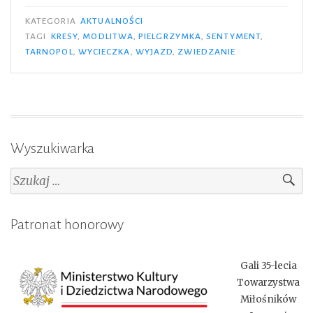
na
KATEGORIA
AKTUALNOŚCI
Kresy
TAGI
KRESY
,
MODLITWA
,
PIELGRZYMKA
,
SENTYMENT
,
TARNOPOL
,
WYCIECZKA
,
WYJAZD
,
ZWIEDZANIE
–
27.04-
06.05.2017”
Wyszukiwarka
Szukaj:
Patronat honorowy
Gali 35-lecia
Towarzystwa
Miłośników