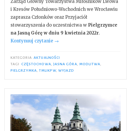
Zarząd Główny Towarzystwa Miłośników Lwowa
i Kresów Południowo-Wschodnich we Wrocławiu
zaprasza Członków oraz Przyjaciół
stowarzyszenia do uczestnictwa w
Pielgrzymce
na Jasną Górę w dniu 9 kwietnia 2022r
.
„Pielgrzymka
Kontynuuj czytanie
→
na
Jasną
KATEGORIA
AKTUALNOŚCI
Górę
TAGI
CZĘSTOCHOWA
,
JASNA GÓRA
,
MODLITWA
,
PIELGRZYMKA
,
TMLIKPW
,
WYJAZD
w
dniu
9
kwietnia
2022r.”