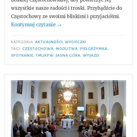
wszystkie nasze radości i troski. Przybądźcie do
Częstochowy ze swoimi bliskimi i przyjaciółmi.
„Tam
Kontynuuj czytanie
→
gdzie
zawsze
KATEGORIA
AKTUALNOŚCI
,
WYCIECZKI
bije
TAGI
CZĘSTOCHOWA
,
MODLITWA
,
PIELGRZYMKA
,
SPOTKANIE
,
TMLIKPW. JASNA GÓRA
,
WYJAZD
Serce
Matki”