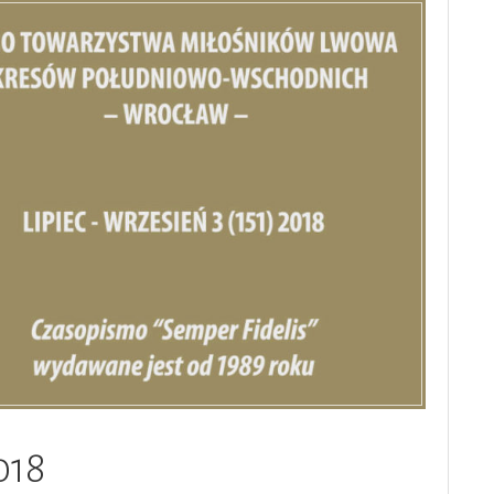
Królewskim
–
15.12.2023r.”
018