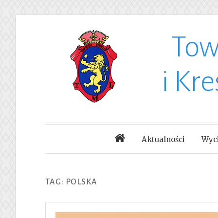
Tow
Skip
to
i Kr
content
Aktualności
Wyci
TAG: POLSKA