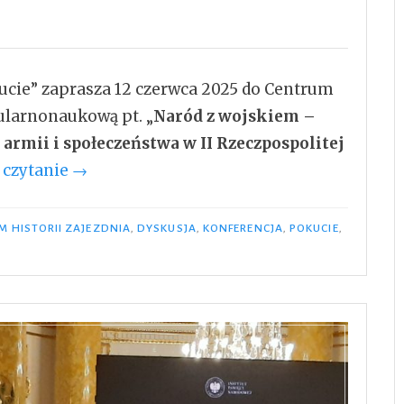
cie” zaprasza 12 czerwca 2025 do Centrum
ularnonaukową pt. „
Naród z wojskiem –
armii i społeczeństwa w II Rzeczpospolitej
„Konferencja
 czytanie
→
–
Naród
M HISTORII ZAJEZDNIA
,
DYSKUSJA
,
KONFERENCJA
,
POKUCIE
,
z
wojskiem
–
wojsko
z
narodem”