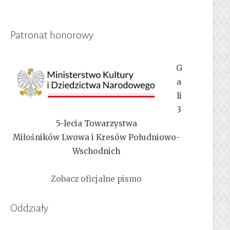
Patronat honorowy
G
a
li
3
5-lecia Towarzystwa
Miłośników Lwowa i Kresów Południowo-
Wschodnich
Zobacz oficjalne pismo
Oddziały