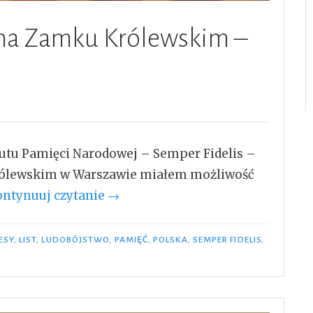
 na Zamku Królewskim –
tutu Pamięci Narodowej – Semper Fidelis –
 Królewskim w Warszawie miałem możliwość
„Adam
ontynuuj czytanie
→
Kiwacki
–
ESY
,
LIST
,
LUDOBÓJSTWO
,
PAMIĘĆ
,
POLSKA
,
SEMPER FIDELIS
,
Gala
na
Zamku