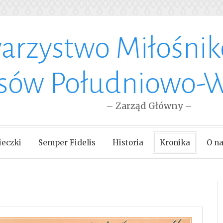
arzystwo Miłośni
esów Południowo-
– Zarząd Główny –
eczki
Semper Fidelis
Historia
Kronika
O n