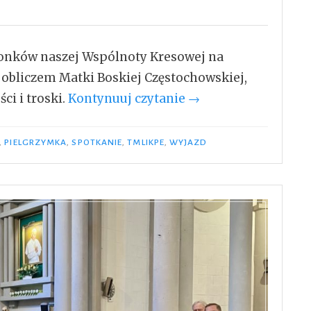
onków naszej Wspólnoty Kresowej na
obliczem Matki Boskiej Częstochowskiej,
„Pielgrzymka
ci i troski.
Kontynuuj czytanie
→
na
Jasną
,
PIELGRZYMKA
,
SPOTKANIE
,
TMLIKPE
,
WYJAZD
Górę
–
28
marca
2026”