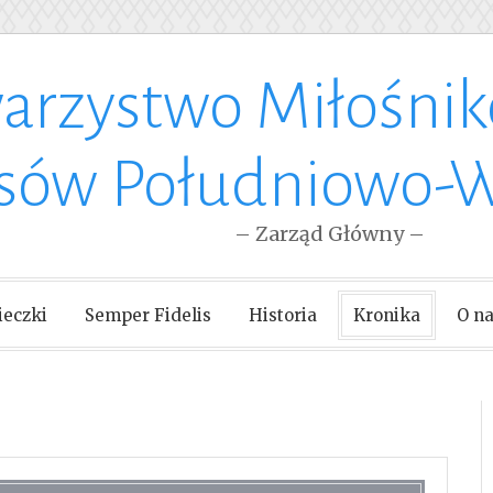
arzystwo Miłośni
esów Południowo-
– Zarząd Główny –
eczki
Semper Fidelis
Historia
Kronika
O n