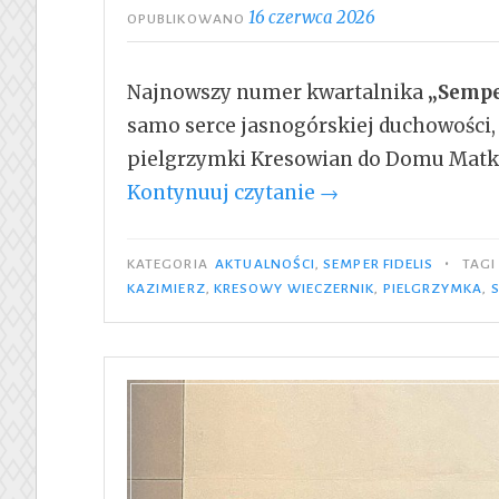
16 czerwca 2026
OPUBLIKOWANO
Najnowszy numer kwartalnika
„Semper
samo serce jasnogórskiej duchowości,
pielgrzymki Kresowian do Domu Matk
„Semper
Kontynuuj czytanie
→
Fidelis
Nr
•
KATEGORIA
AKTUALNOŚCI
,
SEMPER FIDELIS
TAG
2/2026”
KAZIMIERZ
,
KRESOWY WIECZERNIK
,
PIELGRZYMKA
,
S