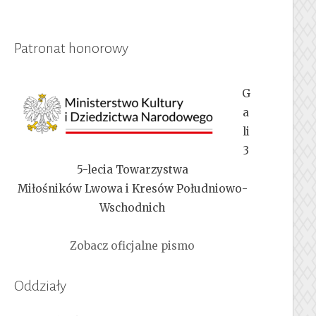
Patronat honorowy
G
a
li
3
5-lecia Towarzystwa
Miłośników Lwowa i Kresów Południowo-
Wschodnich
Zobacz oficjalne pismo
Oddziały