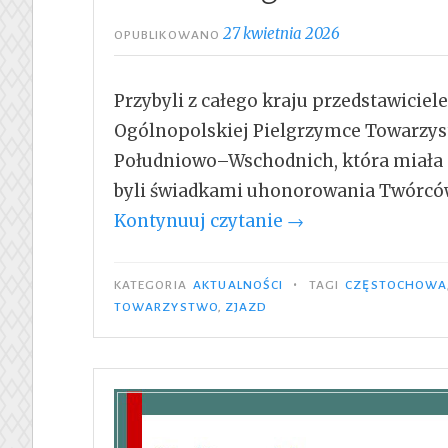
27 kwietnia 2026
OPUBLIKOWANO
Przybyli z całego kraju przedstawiciel
Ogólnopolskiej Pielgrzymce Towarzy
Południowo–Wschodnich, która miała m
byli świadkami uhonorowania Twórc
„Uhonorowanie
Kontynuuj czytanie
→
Twórców
wizerunku
•
KATEGORIA
AKTUALNOŚCI
TAGI
CZĘSTOCHOWA
medialnego
TOWARZYSTWO
,
ZJAZD
TMLiKPW”