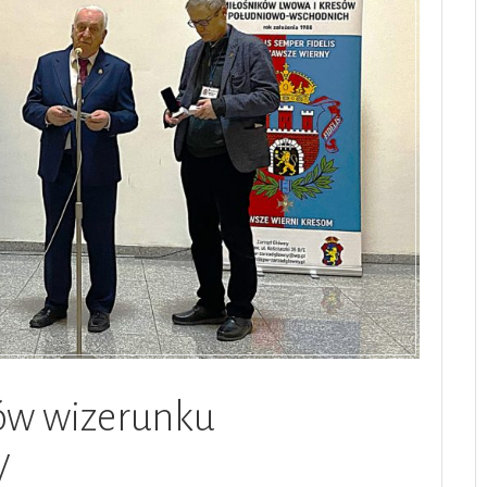
ów wizerunku
W