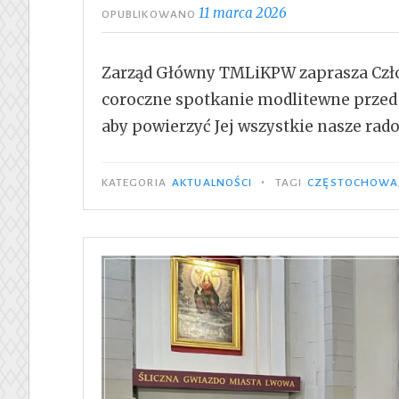
11 marca 2026
OPUBLIKOWANO
Zarząd Główny TMLiKPW zaprasza Czł
coroczne spotkanie modlitewne przed 
aby powierzyć Jej wszystkie nasze radoś
•
KATEGORIA
AKTUALNOŚCI
TAGI
CZĘSTOCHOWA