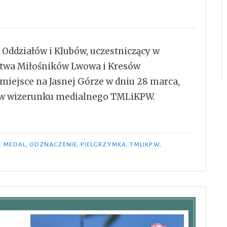
e Oddziałów i Klubów, uczestniczący w
stwa Miłośników Lwowa i Kresów
iejsce na Jasnej Górze w dniu 28 marca,
ów wizerunku medialnego TMLiKPW.
,
MEDAL
,
ODZNACZENIE
,
PIELGRZYMKA
,
TMLIKPW
,