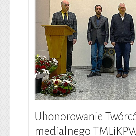
Uhonorowanie Twórc
medialnego TMLiKP