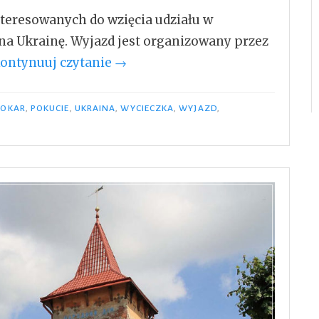
teresowanych do wzięcia udziału w
a Ukrainę. Wyjazd jest organizowany przez
„Wycieczka
ontynuuj czytanie
→
–
8
TOKAR
,
POKUCIE
,
UKRAINA
,
WYCIECZKA
,
WYJAZD
,
dni
na
Pokucie”