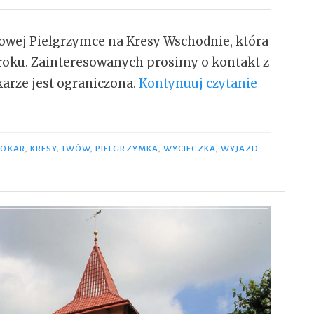
owej Pielgrzymce na Kresy Wschodnie, która
9 roku. Zainteresowanych prosimy o kontakt z
„XXII
karze jest ograniczona.
Kontynuuj czytanie
Pielgrzy
na
Kresy
TOKAR
,
KRESY
,
LWÓW
,
PIELGRZYMKA
,
WYCIECZKA
,
WYJAZD
Wschodn
w
dniach
08
–
15
lipiec
2019