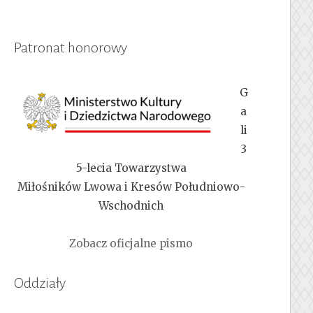
Patronat honorowy
G
a
li
3
5-lecia Towarzystwa
Miłośników Lwowa i Kresów Południowo-
Wschodnich
Zobacz oficjalne pismo
Oddziały