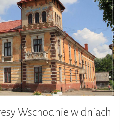
r.”
resy Wschodnie w dniach