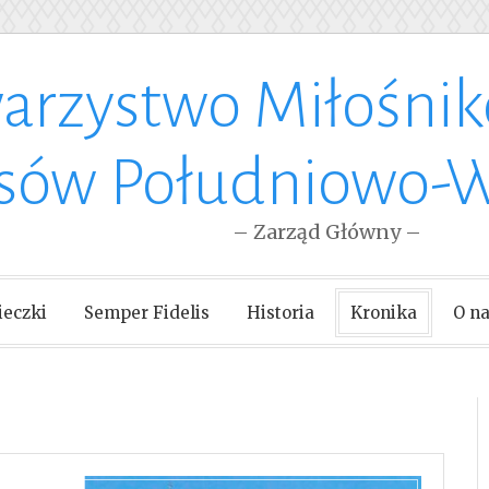
arzystwo Miłośni
esów Południowo-
– Zarząd Główny –
eczki
Semper Fidelis
Historia
Kronika
O n