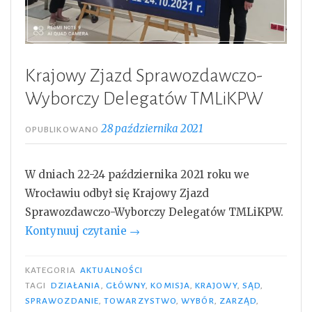
Krajowy Zjazd Sprawozdawczo-
Wyborczy Delegatów TMLiKPW
28 października 2021
OPUBLIKOWANO
W dniach 22-24 października 2021 roku we
Wrocławiu odbył się Krajowy Zjazd
Sprawozdawczo-Wyborczy Delegatów TMLiKPW.
„Krajowy
Kontynuuj czytanie
→
Zjazd
Sprawozdawczo-
KATEGORIA
AKTUALNOŚCI
Wyborczy
TAGI
DZIAŁANIA
,
GŁÓWNY
,
KOMISJA
,
KRAJOWY
,
SĄD
,
SPRAWOZDANIE
,
TOWARZYSTWO
,
WYBÓR
,
ZARZĄD
,
Delegatów