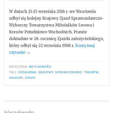
W dniach 23-25 września 2016 r. we Wrocławiu
odbył się kolejny Krajowy Zjazd Sprawozdawczo-
Wyborczy Towarzystwa Miłośników Lwowa i
Kresów Południowo-Wschodnich. Prawie
dokładnie w 28. rocznicę Zjazdu założycielskiego,
który odbył się 22 września 1988 r.
Kontynuuj
„VIII
czytanie
→
Krajowy
Zjazd
KATEGORIA
AKTUALNOŚCI
TMLiKPW”
TAGI
DZIAŁANIA
,
KRAJOWY
,
SPRAWOZDANIE
,
TMLIKPW
,
WŁADZE
,
ZJAZD
Wyszukiwarka