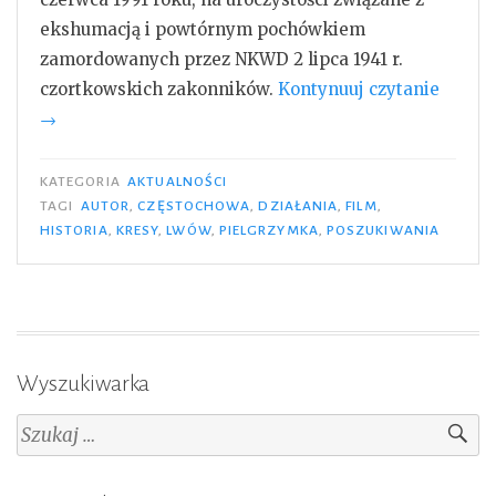
ekshumacją i powtórnym pochówkiem
zamordowanych przez NKWD 2 lipca 1941 r.
„Posz
czortkowskich zakonników.
Kontynuuj czytanie
autor
→
filmu”
KATEGORIA
AKTUALNOŚCI
TAGI
AUTOR
,
CZĘSTOCHOWA
,
DZIAŁANIA
,
FILM
,
HISTORIA
,
KRESY
,
LWÓW
,
PIELGRZYMKA
,
POSZUKIWANIA
Wyszukiwarka
Szukaj: