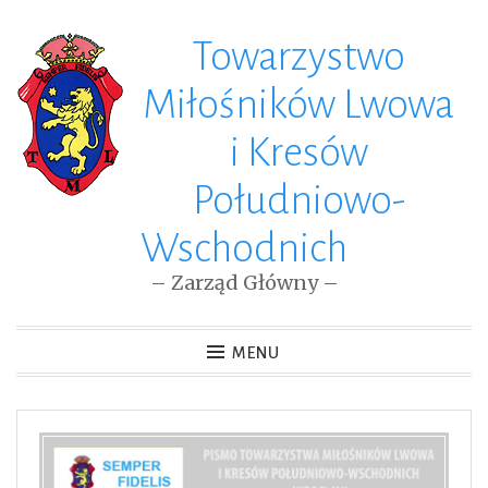
Towarzystwo
Skip
to
Miłośników Lwowa
content
i Kresów
Południowo-
Wschodnich
– Zarząd Główny –
MENU