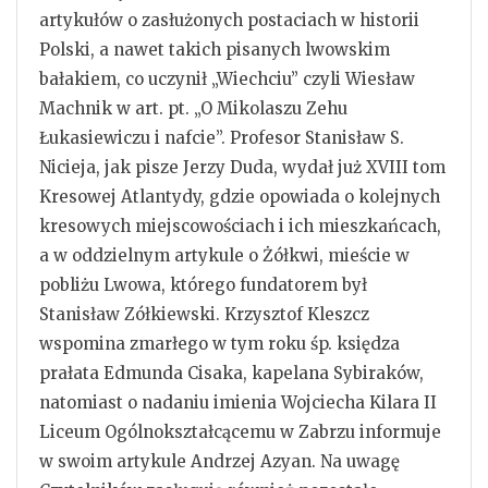
artykułów o zasłużonych postaciach w historii
Polski, a nawet takich pisanych lwowskim
bałakiem, co uczynił „Wiechciu” czyli Wiesław
Machnik w art. pt. „O Mikolaszu Zehu
Łukasiewiczu i nafcie”. Profesor Stanisław S.
Nicieja, jak pisze Jerzy Duda, wydał już XVIII tom
Kresowej Atlantydy, gdzie opowiada o kolejnych
kresowych miejscowościach i ich mieszkańcach,
a w oddzielnym artykule o Żółkwi, mieście w
pobliżu Lwowa, którego fundatorem był
Stanisław Zółkiewski. Krzysztof Kleszcz
wspomina zmarłego w tym roku śp. księdza
prałata Edmunda Cisaka, kapelana Sybiraków,
natomiast o nadaniu imienia Wojciecha Kilara II
Liceum Ogólnokształcącemu w Zabrzu informuje
w swoim artykule Andrzej Azyan. Na uwagę