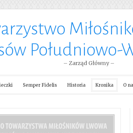
arzystwo Miłośni
esów Południowo-
– Zarząd Główny –
eczki
Semper Fidelis
Historia
Kronika
O n