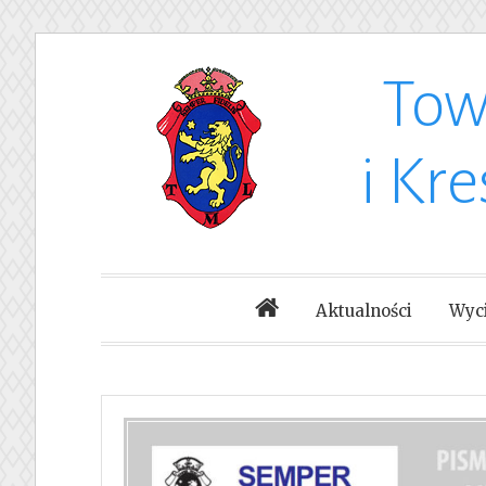
Tow
Skip
to
i Kr
content
Aktualności
Wyci