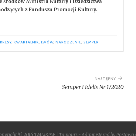
 środków Ministra Kultury i Dziedzictwa
dzących z Funduszu Promocji Kultury.
KRESY
,
KWARTALNIK
,
LWÓW
,
NARODZENIE
,
SEMPER
NASTĘPNY
Semper Fidelis Nr 1/2020
opyright © 2016
TMLiKPW
| Toujours - Administered by
Postawa.