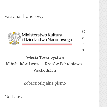
Patronat honorowy
G
a
li
3
5-lecia Towarzystwa
Miłośników Lwowa i Kresów Południowo-
Wschodnich
Zobacz oficjalne pismo
Oddziały