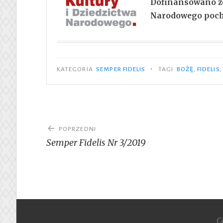
Dofinansowano ze
Narodowego pocho
•
KATEGORIA
SEMPER FIDELIS
TAGI
BOŻĘ
,
FIDELIS
,
Nawigacja
POPRZEDNI
wpisu
Semper Fidelis Nr 3/2019
C