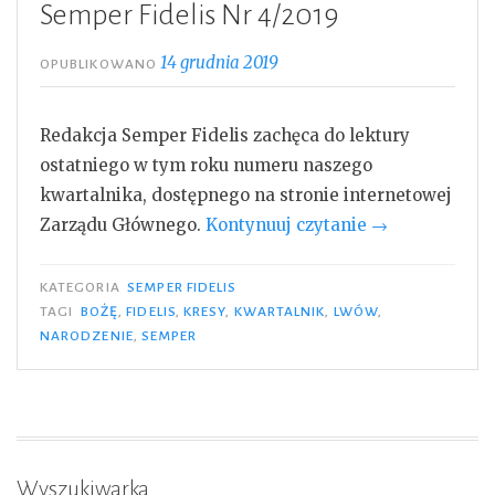
Semper Fidelis Nr 4/2019
14 grudnia 2019
OPUBLIKOWANO
Redakcja Semper Fidelis zachęca do lektury
ostatniego w tym roku numeru naszego
kwartalnika, dostępnego na stronie internetowej
„Semper
Zarządu Głównego.
Kontynuuj czytanie
→
Fidelis
Nr
KATEGORIA
SEMPER FIDELIS
4/2019”
TAGI
BOŻĘ
,
FIDELIS
,
KRESY
,
KWARTALNIK
,
LWÓW
,
NARODZENIE
,
SEMPER
Wyszukiwarka