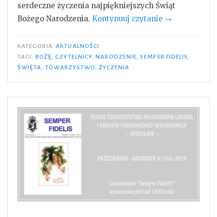
serdeczne życzenia najpiękniejszych Świąt
„Wesołych
Bożego Narodzenia.
Kontynuuj czytanie
→
Świąt
2023”
KATEGORIA
AKTUALNOŚCI
TAGI
BOŻĘ
,
CZYTELNICY
,
NARODZENIE
,
SEMPER FIDELIS
,
ŚWIĘTA
,
TOWARZYSTWO
,
ŻYCZENIA