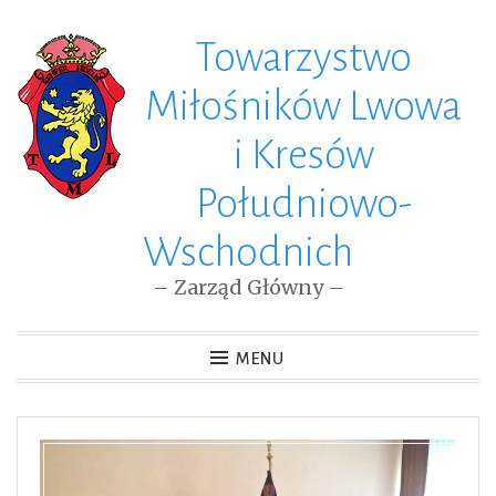
Towarzystwo
Skip
to
Miłośników Lwowa
content
i Kresów
Południowo-
Wschodnich
– Zarząd Główny –
MENU