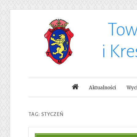
Tow
Skip
to
i Kr
content
Aktualności
Wyci
TAG: STYCZEŃ