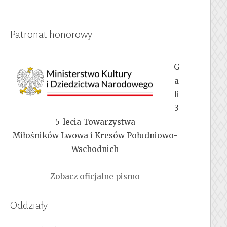
Patronat honorowy
G
a
li
3
5-lecia Towarzystwa
Miłośników Lwowa i Kresów Południowo-
Wschodnich
Zobacz oficjalne pismo
Oddziały