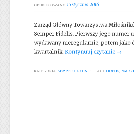
15 stycznia 2016
OPUBLIKOWANO
Zarząd Główny Towarzystwa Miłośnikó
Semper Fidelis. Pierwszy jego numer u
wydawany nieregularnie, potem jako dw
„Semp
kwartalnik.
Kontynuuj czytanie
→
Fidelis
Nr
•
KATEGORIA
SEMPER FIDELIS
TAGI
FIDELIS
,
MARZ
1/2016