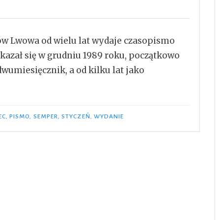
w Lwowa od wielu lat wydaje czasopismo
kazał się w grudniu 1989 roku, początkowo
umiesięcznik, a od kilku lat jako
er
EC
,
PISMO
,
SEMPER
,
STYCZEŃ
,
WYDANIE
”