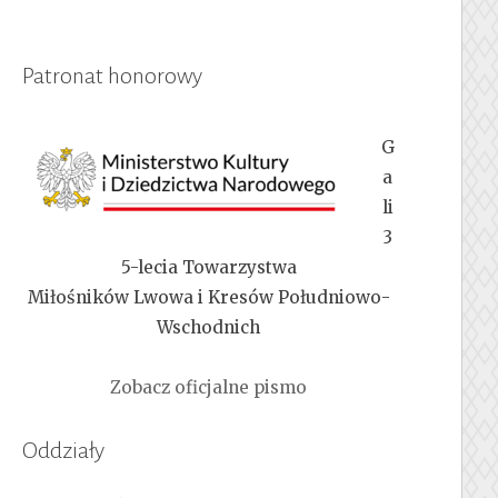
Patronat honorowy
G
a
li
3
5-lecia Towarzystwa
Miłośników Lwowa i Kresów Południowo-
Wschodnich
Zobacz oficjalne pismo
Oddziały