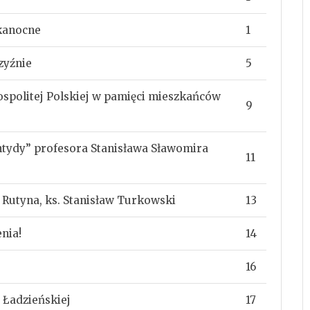
kanocne
1
zyźnie
5
ospolitej Polskiej w pamięci mieszkańców
9
ntydy” profesora Stanisława Sławomira
11
Rutyna, ks. Stanisław Turkowski
13
nia!
14
16
 Ładzieńskiej
17