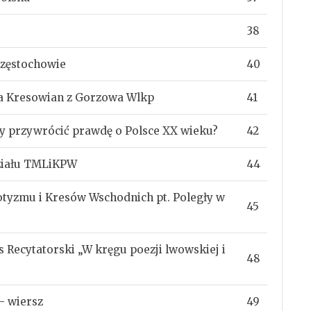
38
Częstochowie
40
a Kresowian z Gorzowa Wlkp
41
 przywrócić prawdę o Polsce XX wieku?
42
działu TMLiKPW
44
otyzmu i Kresów Wschodnich pt. Poległy w
45
Recytatorski „W kręgu poezji lwowskiej i
48
– wiersz
49