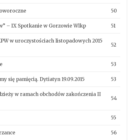
noworoczne
50
ów” – IX Spotkanie w Gorzowie Wlkp
51
KPW w uroczystościach listopadowych 2015
52
e
53
się pamięcią. Dytiatyn 19.09.2015
53
odzieży w ramach obchodów zakończenia II
54
55
rzance
56