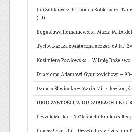
Jan Sobkowicz, Filomena Sobkowicz, Tad
(III)
Bogusława Romaniewska, Maria M. Dudek
Tychy. Kartka świąteczna sprzed 69 lat. 
Kazimiera Pawłowska – W Imię Boże swoj
Drogiemu Adamowi Gyurkovichowi – 90-l
Danuta Śliwińska – Maria Mirecka-Loryś 
UROCZYSTOŚCI W ODDZIAŁACH I KL
Leszek Mulka – X Oleśnicki Konkurs Recy
Janusz Sekulski – Przyśniła się dzieciom 