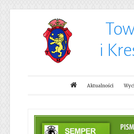
Tow
Skip
to
i Kr
content
Aktualności
Wyci