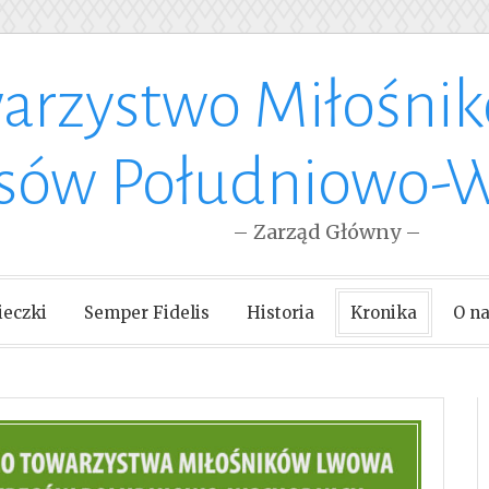
arzystwo Miłośni
esów Południowo-
– Zarząd Główny –
eczki
Semper Fidelis
Historia
Kronika
O n