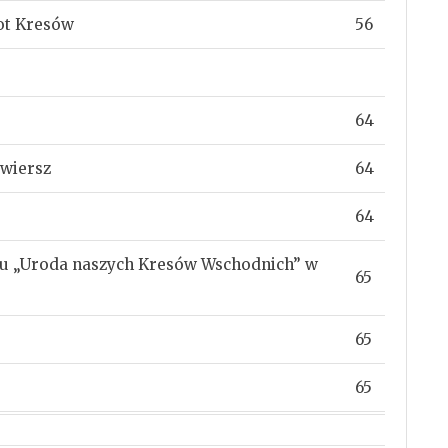
not Kresów
56
64
 wiersz
64
64
łu „Uroda naszych Kresów Wschodnich” w
65
65
65