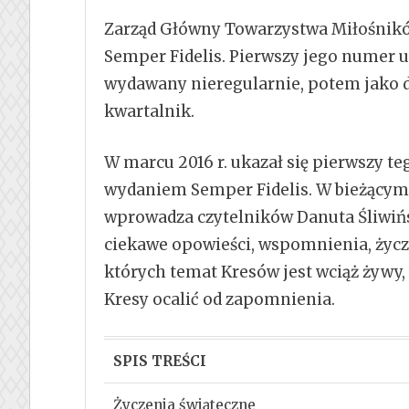
Zarząd Główny Towarzystwa Miłośnikó
Semper Fidelis. Pierwszy jego numer u
wydawany nieregularnie, potem jako dw
kwartalnik.
W marcu 2016 r. ukazał się pierwszy t
wydaniem Semper Fidelis. W bieżącym
wprowadza czytelników Danuta Śliwiń
ciekawe opowieści, wspomnienia, życzen
których temat Kresów jest wciąż żywy, 
Kresy ocalić od zapomnienia.
SPIS TREŚCI
Życzenia świąteczne