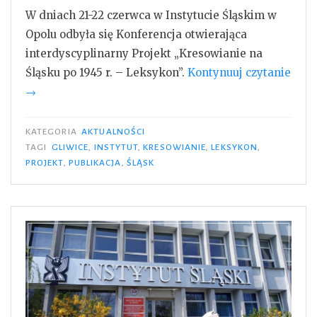
W dniach 21-22 czerwca w Instytucie Śląskim w
Opolu odbyła się Konferencja otwierająca
interdyscyplinarny Projekt „Kresowianie na
Śląsku po 1945 r. – Leksykon”.
Kontynuuj czytanie
„Leksykon
→
–
Kresowianie
KATEGORIA
AKTUALNOŚCI
na
TAGI
GLIWICE
,
INSTYTUT
,
KRESOWIANIE
,
LEKSYKON
,
PROJEKT
,
PUBLIKACJA
,
ŚLĄSK
Śląsku
po
1945
roku”