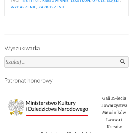
Kresowianie
TAGI
INSTYTUT
,
KRESOWIANIE
,
LEKSYKON
,
OPOLE
,
ŚLĄSKI
,
WYDARZENIE
,
ZAPROSZENIE
na
Śląsku
po
1945
roku”
Wyszukiwarka
Szukaj:
Patronat honorowy
Gali 35-lecia
Towarzystwa
Miłośników
Lwowa i
Kresów