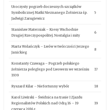
Uroczysty pogrzeb doczesnych szczątków
Symbolicznej Matki Nieznanego Żołnierza śp.
5
Jadwigi Zarugiewicz
Stanisław Materniak – Kresy Wschodnie
6
Drugiej Rzeczypospolitej. Nostalgia i mity
Marta Wolańczyk – Lwów w twórczości Jerzego
8
Janickieg
Konstanty Czawaga – Pogrzeb polskiego
żołnierza poległego pod Lwowem we wrześniu
17
1939
Ryszard Kilar – Niefortunny wybór
18
Karol Liwirski – Świdnica na trasie I Zjazdu
Regionalistów Polskich nad Odrą 16 – 19
19
czerwca 2016 r.