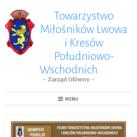
Towarzystwo
Skip
to
Miłośników Lwowa
content
i Kresów
Południowo-
Wschodnich
– Zarząd Główny –
MENU