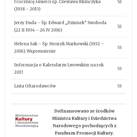
I rocznicę śmierci śp. Czesława Klimczyka
52
(1938 – 2015)
Jerzy Duda – Śp. Edward „Dziunek” Swoboda
52
(22 II 1934 – 26 IV 2016)
Helena Sak – Śp. Henryk Markowski (1932 –
53
2016). Wspomnienie
Informacja o Kalendarzu Lwowskim na rok
53
2017
Lista Ofiarodawców
53
Dofinansowano ze środków
Ministra Kultury i Dziedzictwa
Narodowego pochodzących z
Funduszu Promocji Kultury.