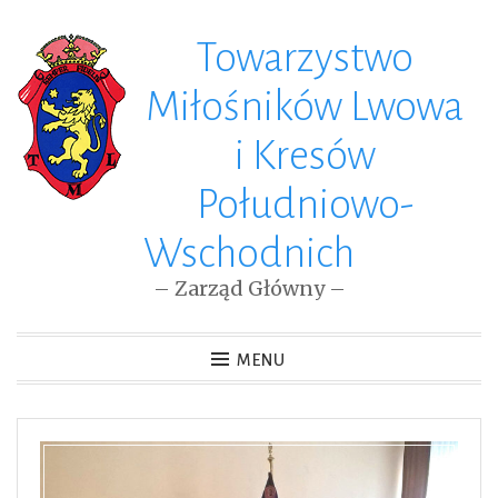
Towarzystwo
Skip
to
Miłośników Lwowa
content
i Kresów
Południowo-
Wschodnich
– Zarząd Główny –
MENU