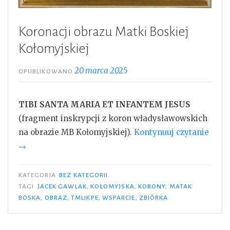
Koronacji obrazu Matki Boskiej
Kołomyjskiej
20 marca 2025
OPUBLIKOWANO
TIBI SANTA MARIA ET INFANTEM JESUS
(fragment inskrypcji z koron władysławowskich
„Koro
na obrazie MB Kołomyjskiej).
Kontynuuj czytanie
obra
→
Matk
Boski
KATEGORIA
BEZ KATEGORII
Kołom
TAGI
JACEK GAWLAK
,
KOŁOMYJSKA
,
KORONY
,
MATAK
BOSKA
,
OBRAZ
,
TMLIKPE
,
WSPARCIE
,
ZBIÓRKA