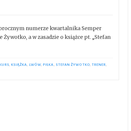
egorocznym numerze kwartalnika Semper
e Żywotko, a w zasadzie o książce pt. „Stefan
zna
KURS
,
KSIĄŻKA
,
LWÓW
,
PIŁKA
,
STEFAN ŻYWOTKO
,
TRENER
,