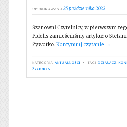
25 października 2022
OPUBLIKOWANO
Szanowni Czytelnicy, w pierwszym t
Fidelis zamieściliśmy artykuł o Stefani
„Książka
Żywotko.
Kontynuuj czytanie
→
Historyc
Roku”
•
KATEGORIA
AKTUALNOŚCI
TAGI
DZIAŁACZ
,
KON
ŻYCIORYS