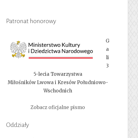
Patronat honorowy
G
a
li
3
5-lecia Towarzystwa
Miłośników Lwowa i Kresów Południowo-
Wschodnich
Zobacz oficjalne pismo
Oddziały