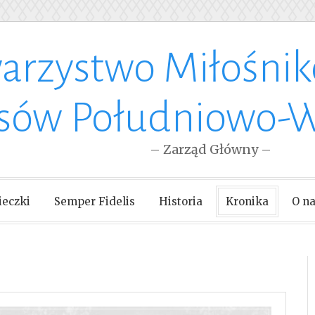
arzystwo Miłośni
esów Południowo-
– Zarząd Główny –
eczki
Semper Fidelis
Historia
Kronika
O n