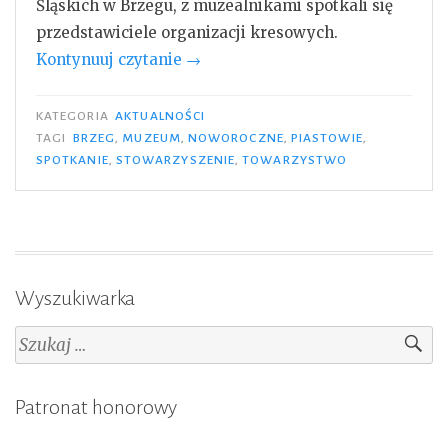
Śląskich w Brzegu, z muzealnikami spotkali się
przedstawiciele organizacji kresowych.
„Noworoczne
Kontynuuj czytanie
→
spotkanie
w
KATEGORIA
AKTUALNOŚCI
Muzeum
TAGI
BRZEG
,
MUZEUM
,
NOWOROCZNE
,
PIASTOWIE
,
SPOTKANIE
,
STOWARZYSZENIE
,
TOWARZYSTWO
Piastów
Śląskich
w
Brzegu”
Wyszukiwarka
Szukaj:
Patronat honorowy