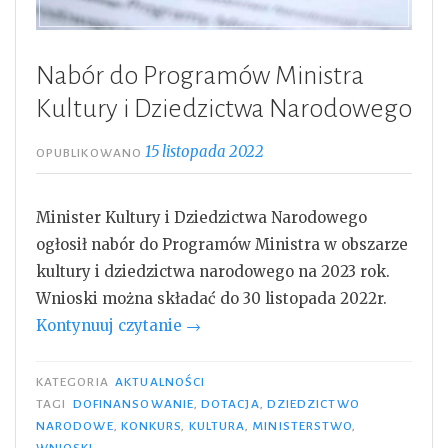
Nabór do Programów Ministra
Kultury i Dziedzictwa Narodowego
15 listopada 2022
OPUBLIKOWANO
Minister Kultury i Dziedzictwa Narodowego
ogłosił nabór do Programów Ministra w obszarze
kultury i dziedzictwa narodowego na 2023 rok.
Wnioski można składać do 30 listopada 2022r.
„Nabór
Kontynuuj czytanie
→
do
Programów
KATEGORIA
AKTUALNOŚCI
Ministra
TAGI
DOFINANSOWANIE
,
DOTACJA
,
DZIEDZICTWO
NARODOWE
,
KONKURS
,
KULTURA
,
MINISTERSTWO
,
Kultury