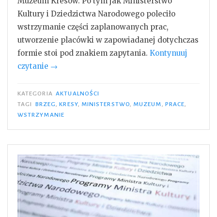
Muzeum Kresów. Po tym jak Ministerstwo
Kultury i Dziedzictwa Narodowego poleciło
wstrzymanie części zaplanowanych prac,
utworzenie placówki w zapowiadanej dotychczas
formie stoi pod znakiem zapytania.
Kontynuuj
„Nie
czytanie
→
wiadomo,
co
KATEGORIA
AKTUALNOŚCI
dalej
TAGI
BRZEG
,
KRESY
,
MINISTERSTWO
,
MUZEUM
,
PRACE
,
WSTRZYMANIE
z
brzeskim
Muzeum
Kresów”