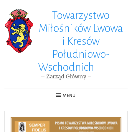
Towarzystwo
Skip
to
Miłośników Lwowa
content
i Kresów
Południowo-
Wschodnich
– Zarząd Główny –
MENU